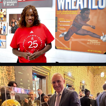
Jackie Joyner-Kersee
Najveća atletičarka 20. stoljeća · 6 olimpijskih medalja