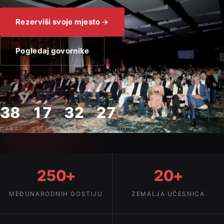
Rezerviši svoje mjesto
Pogledaj govornike
38
17
32
25
DANA
SATI
MINUTA
SEKUNDI
250+
20+
MEĐUNARODNIH GOSTIJU
ZEMALJA UČESNICA