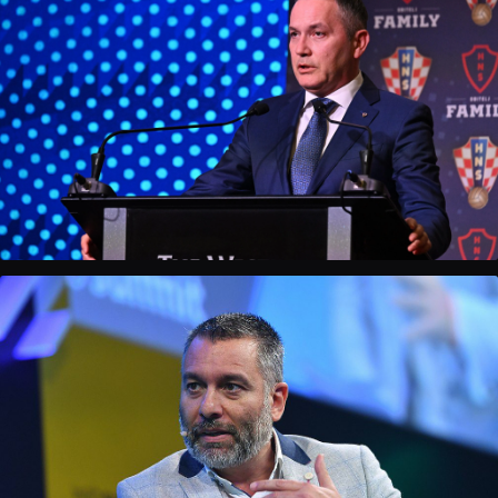
Abdullah Avcı
Prvak Turske s Trabzonsporom · bivši selektor Turske
Marijan Kustić
Predsjednik Hrvatskog nogometnog saveza