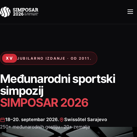
XV
JUBILARNO IZDANJE · OD 2011.
Međunarodni sportski
simpozij
SIMPOSAR 2026
18–20. septembar 2026.
Swissôtel Sarajevo
250+ međunarodnih gostiju · 20+ zemalja