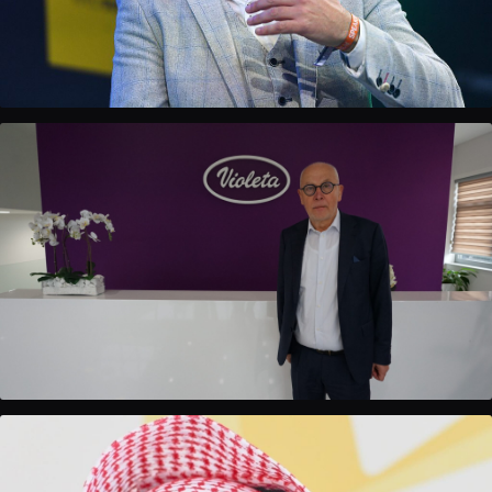
Guillem Balagué
Fudbalski novinar · BBC, Sky Sports, CBS
Petar Ćorluka
Osnivač i direktor, Violeta