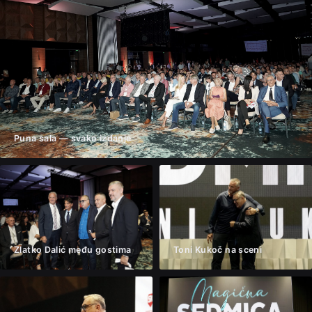
Puna sala — svako izdanje
Zlatko Dalić među gostima
Toni Kukoč na sceni