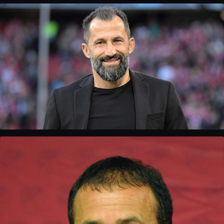
Nadine Kessler
Direktorica ženskog fudbala UEFA-e · FIFA najbolja igračica svijeta
2014.
Hasan Salihamidžić
Bivši sportski direktor, FC Bayern München