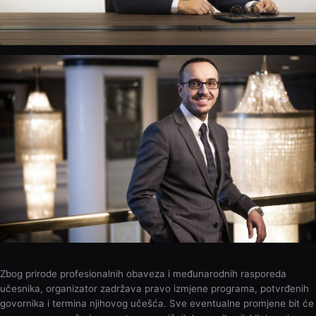
Mladen Knežević
Predsjednik Uprave, Aminess Hotels & Resorts
Marko Naletilić
Zbog prirode profesionalnih obaveza i međunarodnih rasporeda
Međunarodni fudbalski agent, Milano
učesnika, organizator zadržava pravo izmjene programa, potvrđenih
govornika i termina njihovog učešća. Sve eventualne promjene bit će