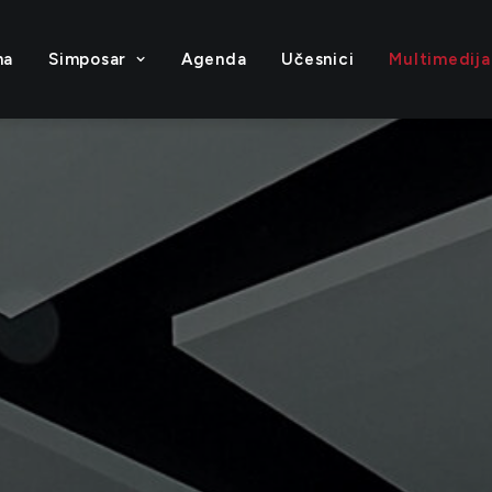
na
Simposar
Agenda
Učesnici
Multimedija