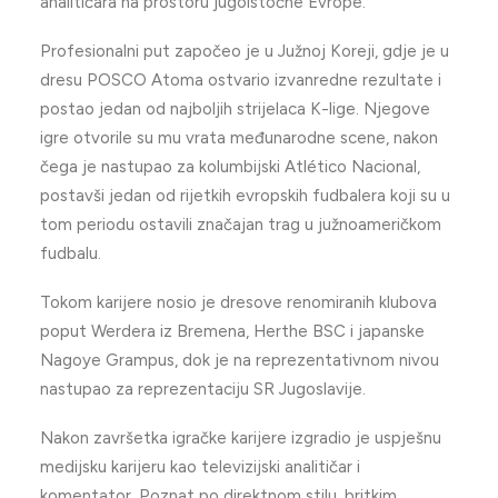
analitičara na prostoru jugoistočne Evrope.
Profesionalni put započeo je u Južnoj Koreji, gdje je u
dresu POSCO Atoma ostvario izvanredne rezultate i
postao jedan od najboljih strijelaca K-lige. Njegove
igre otvorile su mu vrata međunarodne scene, nakon
čega je nastupao za kolumbijski Atlético Nacional,
postavši jedan od rijetkih evropskih fudbalera koji su u
tom periodu ostavili značajan trag u južnoameričkom
fudbalu.
Tokom karijere nosio je dresove renomiranih klubova
poput Werdera iz Bremena, Herthe BSC i japanske
Nagoye Grampus, dok je na reprezentativnom nivou
nastupao za reprezentaciju SR Jugoslavije.
Nakon završetka igračke karijere izgradio je uspješnu
medijsku karijeru kao televizijski analitičar i
komentator. Poznat po direktnom stilu, britkim