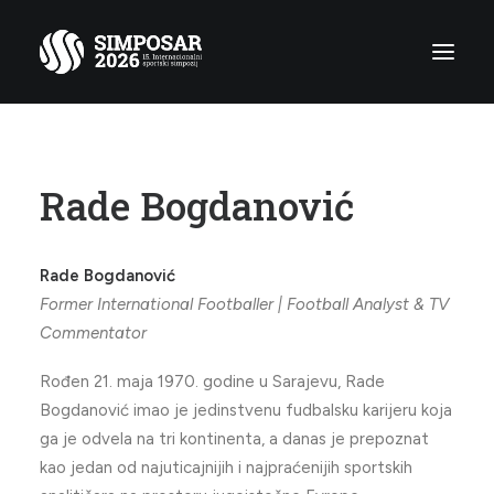
Naslovna
Rade Bogdanović
Simposar
Agenda
Rade Bogdanović
Učesnici
Former International Footballer | Football Analyst & TV
Multimedija
Commentator
Kontakt
Rođen 21. maja 1970. godine u Sarajevu, Rade
Bogdanović imao je jedinstvenu fudbalsku karijeru koja
ga je odvela na tri kontinenta, a danas je prepoznat
Search
kao jedan od najuticajnijih i najpraćenijih sportskih
Cart