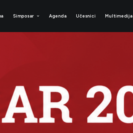
na
Simposar
Agenda
Učesnici
Multimedija