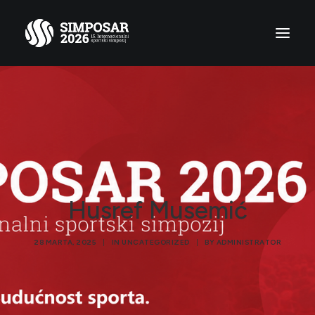
Naslovna
Simposar
Agenda
Učesnici
Husref Musemić
Multimedija
Kontakt
28 MARTA, 2025
|
IN
UNCATEGORIZED
|
BY
ADMINISTRATOR
Search
Cart